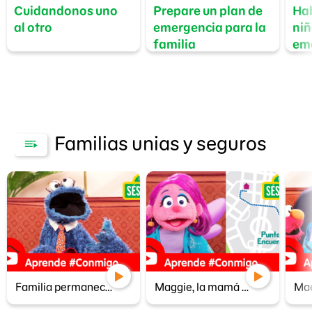
Cuidandonos uno
Prepare un plan de
Hab
al otro
emergencia para la
niñ
familia
em
Familias unias y seguros
Familia permanecer unida en emergencia, papá de Comegalletas te aconseja
Maggie, la mamá de Abby, te explica qué es un punto de encuentro